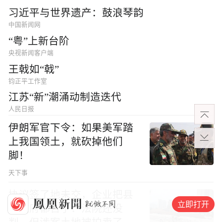
习近平与世界遗产：鼓浪琴韵
中国新闻网
“粤”上新台阶
央视新闻客户端
王戟如“戟”
钧正平工作室
江苏“新”潮涌动制造迭代
人民日报
伊朗军官下令：如果美军踏
上我国领土，就砍掉他们
脚！
天下事
协议签了地未交，企业把县
立即打开
市政府都告了：法院还没