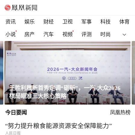
资讯
娱乐
财经
卫视
军事
科技
体育
小说
房产
汽车
视频
评测
时尚
王胜利履新首秀定调“砺新”，一汽-大众2026
棋局瞄准三大核心策略
今日要闻
凤凰热榜
“努力提升粮食能源资源安全保障能力”
人民日报